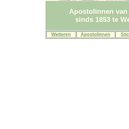
Apostolinnen van 
sinds 1853 te We
Wetteren
Apostolinnen
Sti